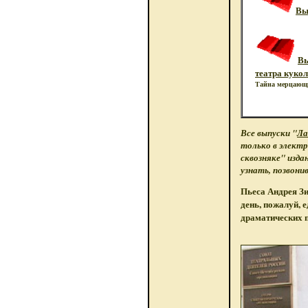
Вы
Вы
театра куко
Тайна мерцающи
Все выпуски "
Ла
только в электр
сквозняке" изда
узнать, позвони
Пьеса Андрея З
день, пожалуй, 
драматических п