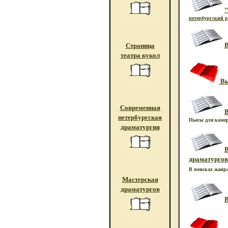
"
петербургский р
В
Страница
театра кукол
Вы
Современная
В
петербургская
Пьесы для камер
драматургия
В
драматургов
В поисках жанр
Мастерская
драматургов
В