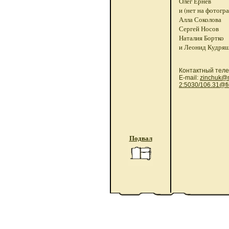
Олег Ернев
и (нет на фотогр
Алла Соколова
Сергей Носов
Наталия Бортко
и Леонид Кудря
Контактный теле
E-mail:
zinchuk@m
2:5030/106.31@fi
Подвал