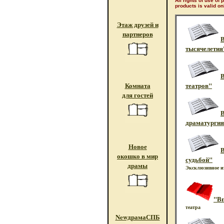
All rights of use of
products is valid on
Этаж друзей и
партнеров
В
тысячелетия
В
Комната
театров"
для гостей
В
драматургия
Новое
В
окошко в мир
судьбой"
драмы
Эксклюзивное из
"Вп
театра
NewдрамаСПБ