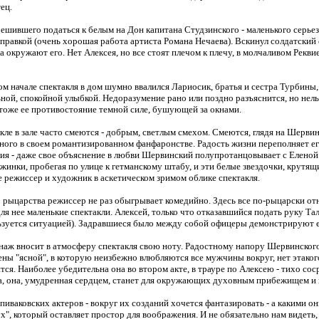
ец.
ешившего податься к белым на Дон капитана Студзинского - маленького серьезн
равкой (очень хорошая работа артиста Романа Нечаева). Вскинул солдатский с
окружают его. Нет Алексея, но все стоят плечом к плечу, в молчаливом Рекви
амом начале спектакля в дом шумно ввалился Лариосик, братья и сестра Турбины,
ой, спокойной улыбкой. Недоразумение рано или поздно разъяснится, но нельз
 тоже ее противостояние темной силе, бушующей за окнами.
кле в зале часто смеются - добрым, светлым смехом. Смеются, глядя на Шервин
ого в своем романтизированном фанфаронстве. Радость жизни переполняет его
ия - даже свое объяснение в любви Шервинский полупротанцовывает с Еленой.
жинки, пробегая по улице к гетманскому штабу, и эти белые звездочки, крутящ
е режиссер и художник в аскетическом зримом облике спектакля.
рыцарства режиссер не раз обыгрывает комедийно. Здесь все по-рыцарски отно
я нее маленькие спектакли. Алексей, только что отказавшийся подать руку Тал
ьзуется ситуацией). Задравшиеся было между собой офицеры демонстрируют ей
аж вносит в атмосферу спектакля свою ноту. Радостному напору Шервинского в
ны "ясной", в которую неизбежно влюбляются все мужчины вокруг, нет этакого 
тся. Наиболее убедительна она во втором акте, в трауре по Алексею - тихо сос
а, она, умудренная сердцем, станет для окружающих духовным прибежищем и 
пиваковских актеров - вокруг их созданий хочется фантазировать - а какими о
ух", который оставляет простор для воображения. И не обязательно нам видеть