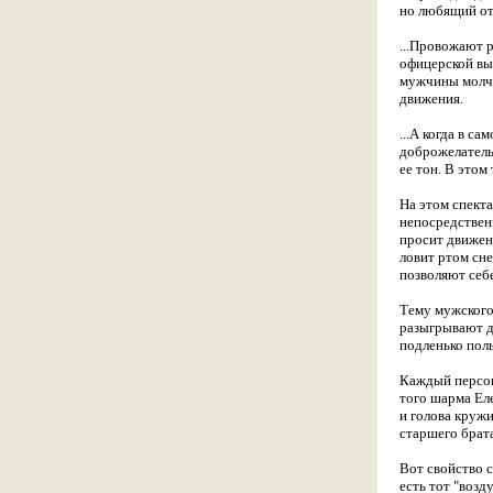
но любящий от
...Провожают р
офицерской вып
мужчины молча 
движения.
...А когда в с
доброжелательн
ее тон. В этом
На этом спекта
непосредственн
просит движен
ловит ртом сне
позволяют себ
Тему мужского 
разыгрывают дл
подленько пол
Каждый персон
того шарма Еле
и голова кружи
старшего брат
Вот свойство с
есть тот "возд