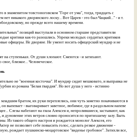
 в знаменитом товстоноговском "Горе от ума", тогда, тридцать с
 нет никакого дворянского лоску... Вот Царев - это был Чацкий..." - и т.
грибоедовскому, но прежде всего нашему времени.
анительных" позиций выступали в основном старшие представители
олодые критики как-то разошлись. Упреки молодых сердитых критиков
овые офицеры. Не дворяне. Не умеют носить офицерский мундир и не
т на ступеньках. От души хлопают. Смеются - и затихают.
свое, близкое... Человеческое.
ень
тельно не "военная косточка". И мундир сидит мешковато, и выправка не
урбин из романа "Белая гвардия". Но вот душа у него - истинно
ой и младшим братом, их руки переплелись, они чуть заметно покачиваются в
ь, он выпевает - выговаривает заветное, любимое, где в раздольном напеве
щее... Слезы набегают на глаза Алексея и, непролившиеся, застывают, как
ии, и дуновение этих ветров словно проносится по притихшему залу. Быть
ны. Из такого общего настроя и рождается монолог Алексея, его
тер не позволяет себе повысить голос, сделать резкое движение -
тиную, рождает пушкинско-моцартовское "виденье гробовое". Затихли все,