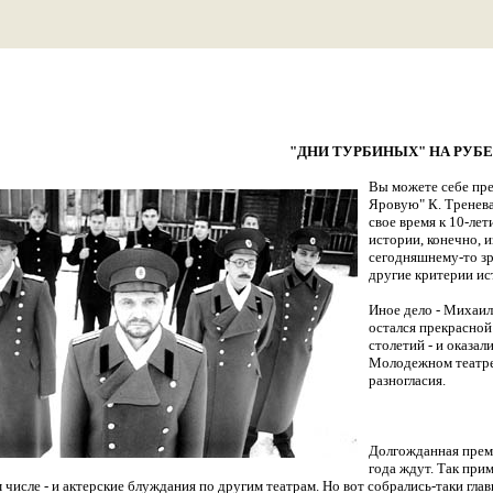
"ДНИ ТУРБИНЫХ" НА РУБ
Вы можете себе пре
Яровую" К. Тренева
свое время к 10-ле
истории, конечно, из
сегодняшнему-то зр
другие критерии ис
Иное дело - Михаил
остался прекрасной
столетий - и оказа
Молодежном театре
разногласия.
Долгожданная премь
года ждут. Так при
 числе - и актерские блуждания по другим театрам. Но вот собрались-таки гла