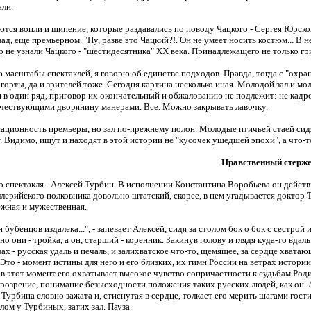
али.
ся вопли и шипение, которые раздавались по поводу Чацкого - Сергея Юрского
ад, еще премьерном. "Ну, разве это Чацкий?!. Он не умеет носить костюм... В нем
упор не узнали Чацкого - "шестидесятника" XX века. Принадлежащего не только 
ю масштабы спектаклей, я говорю об единстве подходов. Правда, тогда с "охр
горты, да и зрителей тоже. Сегодня картина несколько иная. Молодой зал и м
 в один ряд, приговор их окончательный и обжалованию не подлежит: не кадр
чествующими дворянину манерами. Все. Можно закрывать лавочку.
ационность премьеры, но зал по-прежнему полон. Молодые птичьей стаей сидя
Видимо, ищут и находят в этой истории не "кусочек ушедшей эпохи", а что-то 
Нравственный стерж
 спектакля - Алексей Турбин. В исполнении Константина Воробьева он действи
ллерийского полковника довольно штатский, скорее, в нем угадывается доктор Т
ежная и мужественная.
н бубенцов издалека...", - запевает Алексей, сидя за столом бок о бок с сестр
вно они - тройка, а он, старший - коренник. Закинув голову и глядя куда-то вдал
ах - русская удаль и печаль, и залихватское что-то, щемящее, за сердце хватаю
 Это - момент истины для него и его близких, их гимн России на ветрах истор
в этот момент его охватывает высокое чувство сопричастности к судьбам Роди
розрение, понимание безысходности положения таких русских людей, как он. Ак
Турбина словно зажата и, стиснутая в сердце, толкает его мерить шагами гос
лом у Турбиных, затих зал. Пауза.