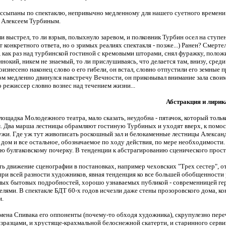
ассыпаны по спектаклю, непривычно медленному для нашего суетного времени.
с Алексеем Турбиным.
 ли выстрел, то ли взрыв, полыхнуло заревом, и полковник Турбин осел на сту
т конкретного ответа, но о зримых реалиях спектакля - позже...) Ранен? Смерт
 как раз над турбинской гостиной с кремовыми шторами, снял фуражку, положил
инокий, никем не знаемый, то ли прислушиваясь, что делается там, внизу, среди
оизнесено наконец слово о его гибели, он встал, словно отпустили его земные п
том медленно двинулся навстречу Вечности, он приковывал внимание зала свои
о режиссер словно вознес над течением жизни...
Абстракция и лирик
ощадка Молодежного театра, мало сказать, неудобна - пятачок, который тольк
. Два марша лестницы обрамляют гостиную Турбиных и уходят вверх, к помосту
ружи. Где уж тут живописать роскошный зал и белокаменные лестницы Александ
 дом и все остальное, обозначаемое по ходу действия, по мере необходимости. 
ую булгаковскому почерку. В тенденции к абстрагированию сценического прост
ть движение сценографии в постановках, например чеховских "Трех сестер", о
при всей разности художников, явная тенденция ко все большей обобщенности 
лых бытовых подробностей, хорошо узнаваемых публикой - современницей герое
елями. В спектакле БДТ 60-х годов исчезли даже стены прозоровского дома, ко
и.
ена Спивака его оппоненты (почему-то обходя художника), скрупулезно перечи
разцами, и хрустяще-крахмальной белоснежной скатерти, и старинного сервиза