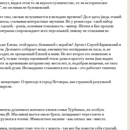
е могут, видя в этом то ли вероотступничество, то ли историческое
, но он никак не булгаковский.
ет глаз, сколько вслушивается в мелодию времени? Да и здесь (ведь этакий
есы, сталкивая контрастные звучания. Но у режиссера - свой набор
сценой, - рояль, основная тональность - минор. Шопен и Бах прошли
оигрыши сопровождают всех персонажей, никому не отказывая во
муже Елены, этой крысе, бежавшей с корабля? Артист Сергей Барковский и
ем. Деловито собирает вещи, ежеминутно поглядывая на часы, и, не
ходит, не прощенный Еленой и нами. Но вот второе его появление и
и!), только теперь оценивший тепло дома и красоту жены (как жадно
те за кремовыми шторами ему места нет, и, подобрав вещички, он тихо
еческой души. Неожиданно становится его жаль - это работает типично
в концепцию. О приходе в город Петлюры, как страшной разгульной
кварели.
моменты душевного контакта членов семьи Турбиных, их особую
а (В. Маслаков) вьется около брата, заглядывает через плечо в
узился в чтение. Мимолетное касание - как сигнал: мы - вместе.
ков, поправил тому что-то у ворота - так мог бы повести себя строгий,