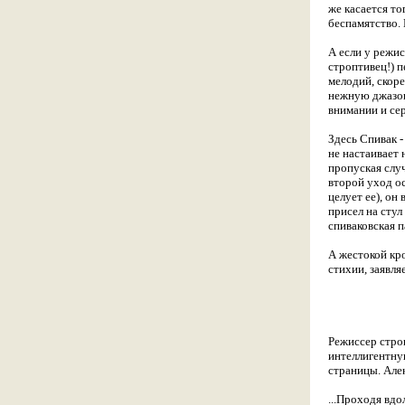
же касается то
беспамятство. 
А если у режис
строптивец!) 
мелодий, скор
нежную джазов
внимании и се
Здесь Спивак -
не настаивает 
пропуская случ
второй уход ос
целует ее), о
присел на стул
спиваковская п
А жестокой кр
стихии, заявля
Режиссер стро
интеллигентную
страницы. Алек
...Проходя вдо