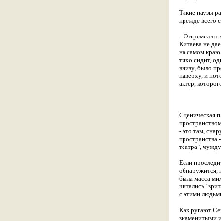
Такие паузы р
прежде всего 
...Отгремел то
Китаева не дае
на самом краю,
тихо сидит, од
внизу, было пр
наверху, и по
актер, которог
Сценическая пл
пространством
- это там, сна
пространства -
театра", чужд
Если проследи
обнаружится, 
была масса ми
читались" зрит
с этими людьм
Как ругают Сем
знаменитыми из