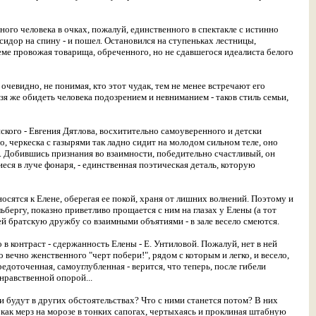
ого человека в очках, пожалуй, единственного в спектакле с истинно
идор на спину - и пошел. Остановился на ступеньках лестницы,
еме провожая товарища, обреченного, но не сдавшегося идеалиста белого
 очевидно, не понимая, кто этот чудак, тем не менее встречают его
я же обидеть человека подозрением и невниманием - таков стиль семьи,
ского - Евгения Дятлова, восхитительно самоуверенного и детски
, черкеска с газырями так ладно сидит на молодом сильном теле, оно
 Добившись признания во взаимности, победительно счастливый, он
иеся в луче фонаря, - единственная поэтическая деталь, которую
сятся к Елене, оберегая ее покой, храня от лишних волнений. Поэтому и
ьбергу, показно приветливо прощается с ним на глазах у Елены (а тот
 братскую дружбу со взаимными объятиями - в зале весело смеются.
 контраст - сдержанность Елены - Е. Унтиловой. Пожалуй, нет в ней
вечно женственного "черт побери!", рядом с которым и легко, и весело,
редоточенная, самоуглубленная - верится, что теперь, после гибели
нравственной опорой...
ни будут в других обстоятельствах? Что с ними станется потом? В них
, как мерз на морозе в тонких сапогах, чертыхаясь и проклиная штабную