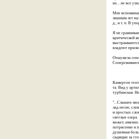
их... не все узн
Мне вспоминают
лишним лет наз
д., и т. п. В 
Я не сравнива
критической ко
выстраиваются
владеют прили
Отшумела сенс
Сопереживают. 
Камертон этого
та. Вид у арти
турбинская. Н
"...Слышен зво
лад песне, сло
и простых слов
светлые озера.
может, именно 
потрясение и п
душевная боль 
сидящие за сто