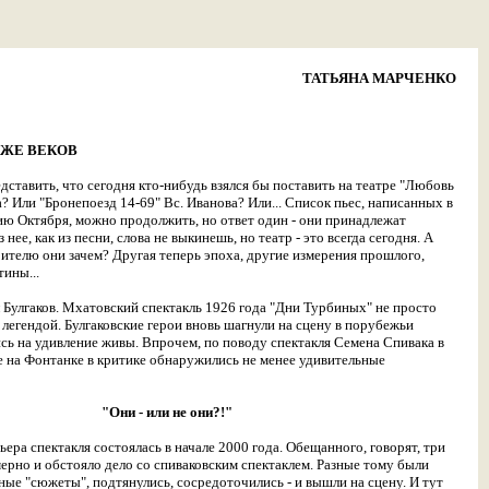
ТАТЬЯНА МАРЧЕНКО
ЕЖЕ ВЕКОВ
дставить, что сегодня кто-нибудь взялся бы поставить на театре "Любовь
? Или "Бронепоезд 14-69" Вс. Иванова? Или... Список пьес, написанных в
тию Октября, можно продолжить, но ответ один - они принадлежат
 нее, как из песни, слова не выкинешь, но театр - это всегда сегодня. А
ителю они зачем? Другая теперь эпоха, другие измерения прошлого,
тины...
 Булгаков. Мхатовский спектакль 1926 года "Дни Турбиных" не просто
 легендой. Булгаковские герои вновь шагнули на сцену в порубежьи
лись на удивление живы. Впрочем, по поводу спектакля Семена Спивака в
 на Фонтанке в критике обнаружились не менее удивительные
"Они - или не они?!"
ера спектакля состоялась в начале 2000 года. Обещанного, говорят, три
мерно и обстояло дело со спиваковским спектаклем. Разные тому были
вные "сюжеты", подтянулись, сосредоточились - и вышли на сцену. И тут