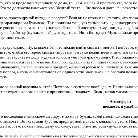
го, что за пределами турбинского дома, то... (см. выше). И простить ему того н
Кто-то деликатно намекает, что "бедный театр" - "не позор и даже не несчастье"
сера просто другой взгляд на предмет? Если он не столько ищет того, что ласка
переаранжировал Булгакова. Тот прописал мощную музыкальную драматургию пь
ее унисонных, чем контрапунктных. Основной инструмент музыки, звучащей за 
ую обработку (музыкальный руководитель - Иван Благодер). Музыкальные пр
рдечном тепле.
 парадоксалист. Ну, казалось бы, что можно найти симпатичного в Тальберге, 
на том, чтобы его герою симпатизировали: он сухо педантичен и мелочен во вс
ая перекусить на ходу, нудным голосом учит уму-разуму жену. И торопливо у
мысливаются театром иначе. Явно оголодавший (как припал к столу с закускам
н вышвырнут, словно ненужный предмет, железной рукой Мышлаевского. В комна
 у порога, а музыка нашептывает об одиночестве маленькой, но все-таки челов
ауза.
оваво сочной картины в штабе Петлюры в спектакле вообще нет. Не вписалась 
ет разудалая хоровая песня с присвистом и гиканьем... Знак - мазок маслом по а
Атмосфера:
нежность и улыбка
го последователен в своем маршруте по миру булгаковской пьесы. Он лелеет 
 мягкость. Вот старший Турбин, придя домой, присел с книжкой у стола. Николк
сей коротко показал младшему обложку, едва приметно усмехнулся и снова погр
ль шеренги юнкеров, полковник на мгновение задержался возле одного из мальчи