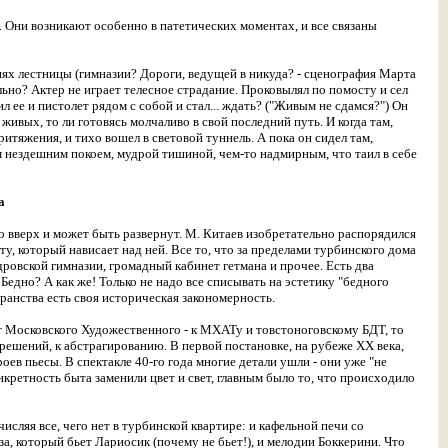
 Они возникают особенно в патетических моментах, и все связаны
пенях лестницы (гимназии? Дороги, ведущей в никуда? - сценография Марта
ельно? Актер не играет телесное страдание. Проковылял по помосту и сел
 ее и пистолет рядом с собой и стал... ждать? ("Живым не сдамся?") Он
 живых, то ли готовясь молчаливо в свой последний путь. И когда там,
ритяжения, и тихо вошел в световой туннель. А пока он сидел там,
м нездешним покоем, мудрой тишиной, чем-то надмирным, что таил в себе
а
о вверх и может быть развернут. М. Китаев изобретательно распорядился
, который нависает над ней. Все то, что за пределами турбинского дома
ровской гимназии, громадный кабинет гетмана и прочее. Есть два
Бедно? А как же! Только не надо все списывать на эстетику "бедного
ранства есть своя историческая закономерность.
т Московского Художественного - к МХАТу и товстоноговскому БДТ, то
решений, к абстрагированию. В первой постановке, на рубеже XX века,
в пьесы. В спектакле 40-го года многие детали ушли - они уже "не
нкретность быта заменили цвет и свет, главным было то, что происходило
сляя все, чего нет в турбинской квартире: и кафельной печи со
, который бьет Лариосик (почему не бьет!), и мелодии Боккерини. Что