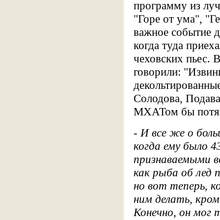
программу из луч
"Горе от ума", "Г
важное событие де
когда туда приех
чеховских пьес. В
говорили: "Извини
декольтированные 
Солодова, Подава
МХАТом бы потяг
- И все же о бол
когда ему было 4
признаваемыми в
как рыба об лед 
но вот теперь, к
ним делать, кром
Конечно, он мог 