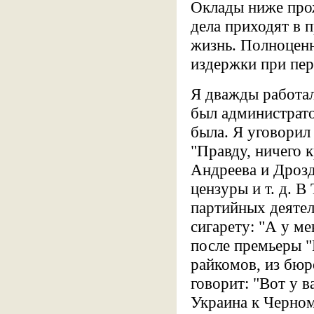
Оклады ниже прож
дела приходят в 
жизнь. Полноценн
издержки при пе
Я дважды работал
был администрато
была. Я уговорил
"Правду, ничего к
Андреева и Дрозд
цензуры и т. д. 
партийных деятел
сигарету: "А у ме
после премьеры "Г
райкомов, из бюро
говорит: "Вот у в
Украина к Черном