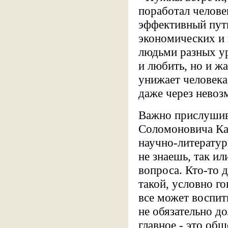
поработал челове
эффективный путь
экономических и 
людьми разных ур
и любить, но и ж
унижает человека
даже через невоз
Важно прислушива
Соломоновича Ка
научно-литерату
не знаешь, так ил
вопроса. Кто-то 
такой, условно го
все может воспит
не обязательно д
главное - это об