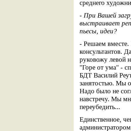
среднего художник
- При Вашей заг
выстраивает реп
пьесы, идеи?
- Решаем вместе.
консультантов. Да
руковожу левой н
"Горе от ума" - с
БДТ Василий Реут
занятостью. Мы о
Надо было не сог
навстречу. Мы мн
переубедить...
Единственное, чег
администратором.