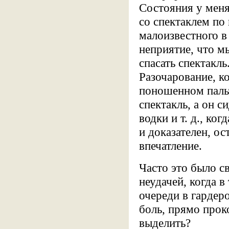
Состояния у меня
со спектаклем по 
малоизвестного в
неприятие, что м
спасать спектакл
Разочарование, ко
поношенном пальт
спектакль, а он 
водки и т. д., ко
и доказателен, ос
впечатление.
Часто это было св
неудачей, когда в
очереди в гардеро
боль, прямо прок
выделить?