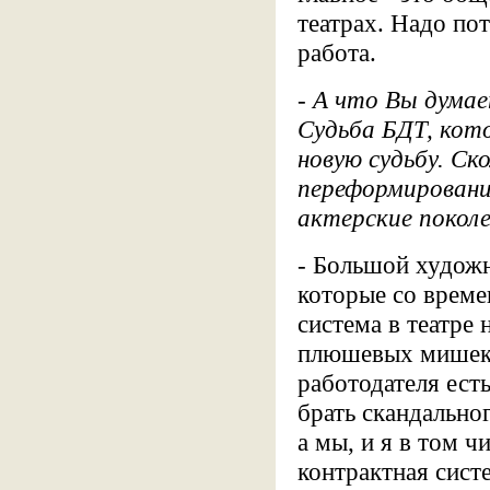
театрах. Надо пот
работа.
- А что Вы дума
Судьба БДТ, кот
новую судьбу. С
переформировани
актерские поколе
- Большой художн
которые со време
система в театре 
плюшевых мишек. 
работодателя есть
брать скандальног
а мы, и я в том 
контрактная систе