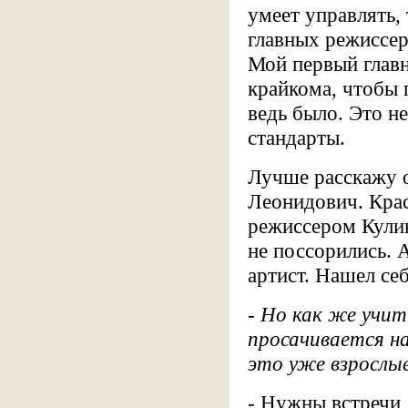
умеет управлять,
главных режиссеро
Мой первый главн
крайкома, чтобы 
ведь было. Это н
стандарты.
Лучше расскажу о
Леонидович. Кра
режиссером Кулик
не поссорились. 
артист. Нашел себ
- Но как же учит
просачивается н
это уже взрослы
- Нужны встречи,