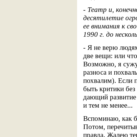
- Театр и, конечн
десятилетие огр
ее внимания к св
1990 г. до неско
- Я не верю людя
две вещи: или чт
Возможно, я сужу
разноса и похвалы
похвалим). Если п
быть критики без 
дающий развитие 
и тем не менее...
Вспоминаю, как б
Потом, перечитыва
правда. Жалею теп