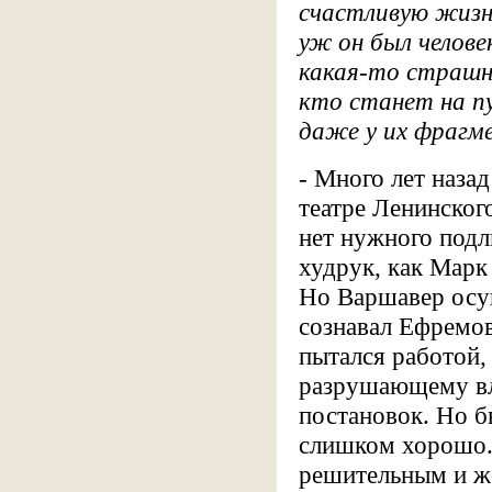
счастливую жизнь
уж он был челов
какая-то страшна
кто станет на п
даже у их фрагм
- Много лет наза
театре Ленинског
нет нужного подл
худрук, как Марк
Но Варшавер осу
сознавал Ефремов
пытался работой,
разрушающему вл
постановок. Но б
слишком хорошо. 
решительным и же