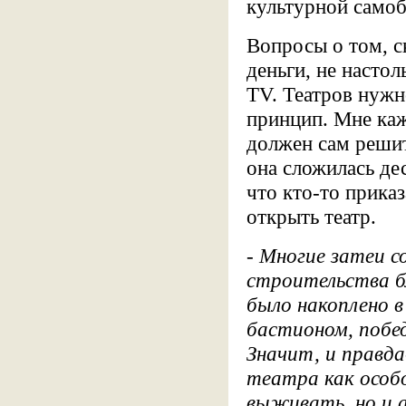
культурной само
Вопросы о том, ск
деньги, не настол
ТV. Театров нужн
принцип. Мне каж
должен сам решит
она сложилась дес
что кто-то прика
открыть театр.
- Многие затеи с
строительства бл
было накоплено 
бастионом, побе
Значит, и правда
театра как особо
выживать, но и 