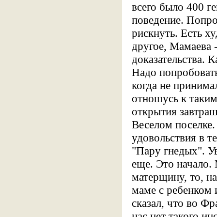
всего было 400 ге
поведение. Попро
рискнуть. Есть х
другое, Мамаева 
доказательства.
Надо попробовать
когда не принима
отношусь к таким
открытия завтраш
Веселом поселке.
удовольствия в те
"Пару гнедых". У
еще. Это начало.
матерщину, то, н
маме с ребенком 
сказал, что во Ф
нас нет такого ин