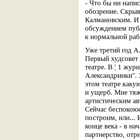
- Что бы ни напис
обозрение. Скрыв
Калмановским. И 
обсуждением публ
к нормальной раб
Уже третий год А
Первый худсовет я
театре. В ¦ 1 жур
Александринки". 
этом театре каку
и ущерб. Мне тяж
артистическим ав
Сейчас беспокоюс
построим, или... 
конце века - в на
партнерство, отри