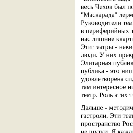
весь Чехов был п
"Маскарада" лерм
Руководители теа
в периферийных т
нас лишние кварт
Эти театры - нек
люди. У них прек
Элитарная публик
публика - это ни
удовлетворена сид
там интересное н
театр. Роль этих 
Дальше - методич
гастроли. Эти те
пространство Росс
не шутки. Я кажд