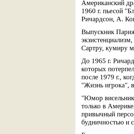
Американский др
1960 г. пьесой "Б
Ричардсон, А. Коп
Выпускник Парижс
экзистенциализм
Сартру, кумиру м
До 1965 г. Ричар
которых потерпел
после 1979 г., ко
"Жизнь игрока", 
"Юмор висельника
только в Америке,
привычный персо
будничностью и с