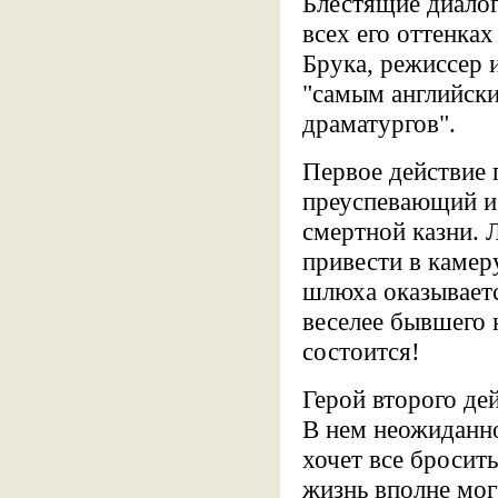
Блестящие диалог
всех его оттенка
Брука, режиссер 
"самым английски
драматургов".
Первое действие 
преуспевающий и
смертной казни. 
привести в камер
шлюха оказываетс
веселее бывшего ю
состоится!
Герой второго де
В нем неожиданно
хочет все бросит
жизнь вполне могу