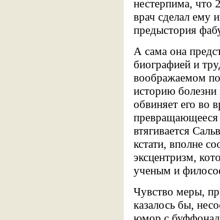
нестерпима, что 
врач сделал ему 
предыстория фаб
А сама она предс
биографией и тру
воображаемом по
историю болезни 
обвиняет его во 
превращающееся в
втягивается Саль
кстати, вполне с
эксцентризм, кот
ученым и филосо
Чувство меры, пр
казалось бы, нес
юмор с буффонад