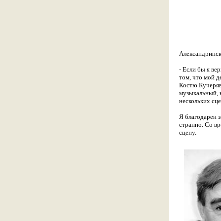
Александринск
- Если бы я ве
том, что мой д
Костю Кучеряв
музыкальный, н
нескольких сце
Я благодарен 
странно. Со вр
сцену.