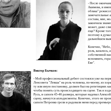
- После окончан
Акимова, и имен
облака" режиссе
замечательные ак
состава, мне, м
закончила знаме
может, даже сли
еще? Кроме того
поэтому я думал
дальнейшем выяс
Конечно, "Небо, 
роль, казалось,
собственной наи
вспомнить, гора
Еве".
Виктор Бычков:
- Мой профессиональный дебют состоялся уже на перво
Ленсовета "Левша" на роль человека, по-моему, из хор
ту или иную постановку, должен был на репетициях ка
чтобы понять суть происходящего на сцене. Так я хо
Русь, и сапоги 45-46 размера, которые надевал Алексей 
сцену, начнутся аплодисменты. Конечно, этого не прои
сапоги Петренко грели и радовали меня перед премьеро