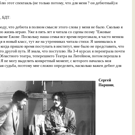
блю этот спектакль (не только потому, что для меня
?
он дебютный) и
о
, БДТ:
воду, что дебюта в полном смысле этого слова у меня не было. Сколько я
сю жизнь играю. Уже в пять лет я читала со сцены поэму "Ежовые
коме Ежове. Поскольку наша семья все время переезжала, я часто меняла
я в новый класс, тут же на утренниках читала стихи. Я занималась в
 когда пришло время поступать в институт, мне было не представить, что
то другой путь. И знала, что поступлю. На 3-4 курсах я переиграла почти
Областного театра, теперешнего Театра на Литейном, потом перешла в
. Я не могу выделить конкретный момент, с которого началась моя
ая судьба,
поэтому мне сложно определить, насколько важен дебют для
Сергей
Паршин
,