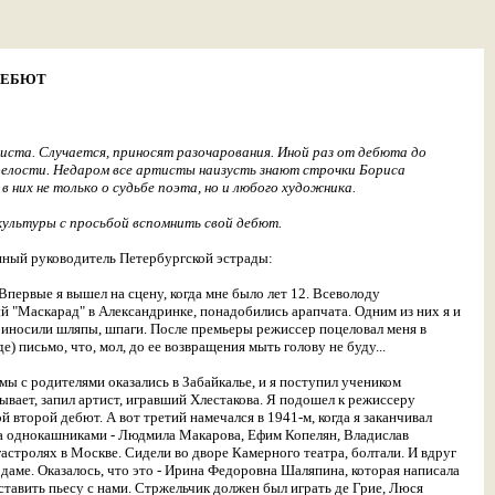
ДЕБЮТ
тиста. Случается, приносят разочарования. Иной раз от дебюта до
зрелости. Недаром все артисты наизусть знают строчки Бориса
 в них не только о судьбе поэта, но и любого художника.
ультуры с просьбой вспомнить свой дебют.
нный руководитель Петербургской эстрады:
Впервые я вышел на сцену, когда мне было лет 12. Всеволоду
 "Маскарад" в Александринке, понадобились арапчата. Одним из них я и
приносили шляпы, шпаги. После премьеры режиссер поцеловал меня в
де) письмо, что, мол, до ее возвращения мыть голову не буду...
мы с родителями оказались в Забайкалье, и я поступил учеником
бывает, запил артист, игравший Хлестакова. Я подошел к режиссеру
ой второй дебют. А вот третий намечался в 1941-м, когда я заканчивал
 а однокашниками - Людмила Макарова, Ефим Копелян, Владислав
астролях в Москве. Сидели во дворе Камерного театра, болтали. И вдруг
 даме. Оказалось, что это - Ирина Федоровна Шаляпина, которая написала
тавить пьесу с нами. Стржельчик должен был играть де Грие, Люся