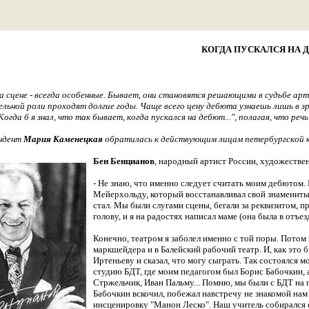
КОГДА ПУСКАЛСЯ НА 
а сцене - всегда особенные. Бывает, они становятся решающими в судьбе ар
ельной роли проходят долгие годы. Чаще всего цену дебюта узнаешь лишь в 
огда б я знал, что так бывает, когда пускался на дебют...", полагая, что речь
ндент
Мария Каменецкая
обратилась к действующим лицам петербургской к
Бен Бенцианов
, народный артист России, художестве
- Не знаю, что именно следует считать моим дебютом. 
Мейерхольду, который восстанавливал свой знаменитый
стал. Мы были слугами сцены, бегали за реквизитом, 
голову, и я на радостях написал маме (она была в отъез
Конечно, театром я заболел именно с той поры. Потом 
маркшейдера и в Балейский рабочий театр. И, как это 
Иртеньеву и сказал, что могу сыграть. Так состоялся м
студию БДТ, где моим педагогом был Борис Бабочкин,
Стржельчик, Иван Пальму... Помню, мы были с БДТ на г
Бабочкин вскочил, побежал навстречу не знакомой нам
инсценировку "Манон Леско". Наш учитель собирался с