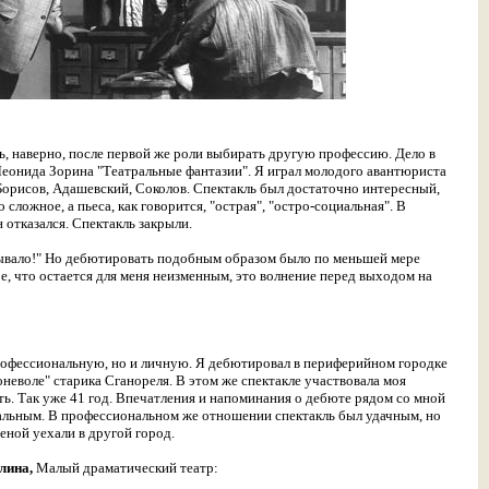
ь, наверно, после первой же роли выбирать другую профессию. Дело в
е Леонида Зорина "Театральные фантазии". Я играл молодого авантюриста
 Борисов, Адашевский, Соколов. Спектакль был достаточно интересный,
сложное, а пьеса, как говорится, "острая", "остро-социальная". В
 отказался. Спектакль закрыли.
 бывало!" Но дебютировать подобным образом было по меньшей мере
ое, что остается для меня неизменным, это волнение перед выходом на
профессиональную, но и личную. Я дебютировал в периферийном городке
оневоле" старика Сганореля. В этом же спектакле участвовала моя
ть. Так уже 41 год. Впечатления и напоминания о дебюте рядом со мной
кальным. В профессиональном же отношении спектакль был удачным, но
женой уехали в другой город.
лина,
Малый драматический театр: