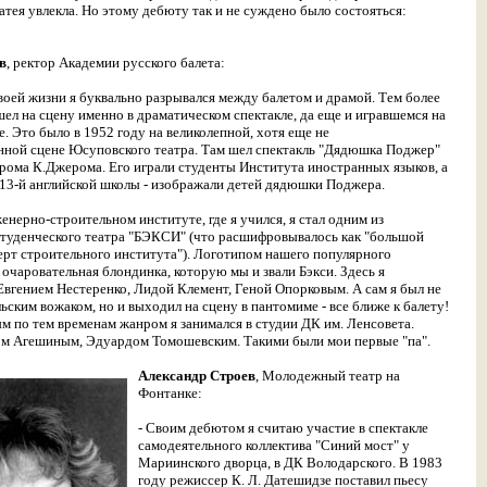
 затея увлекла. Но этому дебюту так и не суждено было состояться:
в
, ректор Академии русского балета:
воей жизни я буквально разрывался между балетом и драмой. Тем более
ел на сцену именно в драматическом спектакле, да еще и игравшемся на
е. Это было в 1952 году на великолепной, хотя еще не
нной сцене Юсуповского театра. Там шел спектакль "Дядюшка Поджер"
рома К.Джерома. Его играли студенты
Института иностранных языков, а
213-й английской школы - изображали детей дядюшки Поджера.
енерно-строительном институте, где я учился, я стал одним из
студенческого театра "БЭКСИ" (что расшифровывалось как "большой
ерт строительного института"). Логотипом нашего популярного
 очаровательная блондинка, которую мы и звали Бэкси. Здесь я
Евгением Нестеренко, Лидой Клемент, Геной Опорковым. А сам я был не
ьским вожаком, но и выходил на сцену в пантомиме - все ближе к балету!
 по тем временам жанром я занимался в студии ДК им. Ленсовета.
ом Агешиным, Эдуардом Томошевским. Такими были мои первые "па".
Александр Строев
, Молодежный театр на
Фонтанке:
- Своим дебютом я считаю участие в спектакле
самодеятельного коллектива "Синий мост" у
Мариинского дворца, в ДК Володарского. В 1983
году режиссер К. Л. Датешидзе поставил пьесу