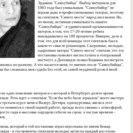
Эрдмана "Самоубийца". Выбор материала для
1983 года был уникальным. "Самоубийцу" не
играли даже в профессиональных театрах, поэтому
на спектакль "Синего моста" народ шел валом. Но,
по-моему, истинная уникальность нашего
"Самоубийцы" - в удивительной организованности
актеров, в том, что 17-20-летние ребята
выкладывались на 100 процентов. Наверно, дело в
том, что для всей команды этот спектакль был в
каком-то смысле решающим. Сыгранные, молодые,
одаренные актеры "Синего моста" считали, что эта
постановка поможет им поступить в театральный
институт, а Датешидзе позвал Кацмана посмотреть
жились по-разному. А что касается меня, то именно после "Самоубийцы",
 как бы сложилась моя судьба без этой, не самой неудачной роли в моей
 не одно поколение актеров и о которой в Петербурге долгое время
акле. Речь идет о спектакле "Если бы небо было зеркалом" моего мастера
а третьем курсе меня и Валеру Дегтяря, однокурсника, ввели в этот
что помнится о своей первой работе, прежде всего связано с атмосферой,
осто сидя в массовке ощущали себя не на сцене, а частью времени -
кль.
имова, который в той постановке играл персонажа по имени Бежар.
ежара - в эти моменты спектакля молодые артисты каждый раз очень