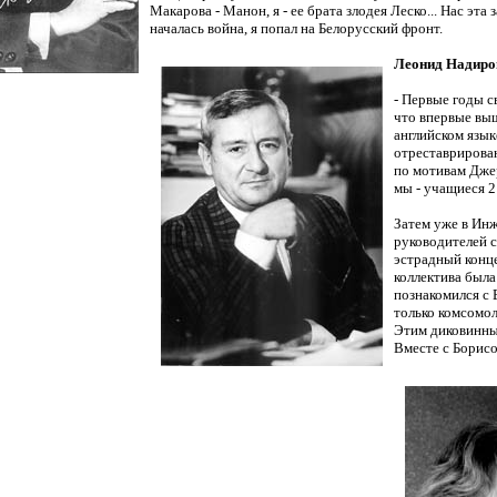
Макарова - Манон, я - ее брата злодея Леско... Нас эта
началась война, я попал на Белорусский фронт.
Леонид Надиро
- Первые годы с
что впервые выш
английском язык
отреставрирова
по мотивам Дже
мы - учащиеся 
Затем уже в Инж
руководителей 
эстрадный конц
коллектива была
познакомился с 
только комсомол
Этим диковинным
Вместе с Борис