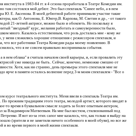
ия института в 1983-84 гг. я 4 сезона проработала в Театре Комедии им.
но там состоялся мой дебют. Это был спектакль "Синее небо, а в нем
ра Ю. Е. Аксенова. В моей дебютной работе принимали участие такие
теры, как О. Антонова, Е. Юнгер,В. Карпова, М. Светин и др., - от такого
олодой 21-летней актрисе, можно было и обомлеть. Но поскольку я
нитый "звездный" курс, желания работать и самоуверенности было,
шком много. Казалось естественным, что роль досталась мне - кому же
, у меня сложились хорошие отношения с режиссером спектакля, и
а, что все работники Театра Комедии рады моему появлению. В
нилось, что я не совсем правильно воспринимала события.
а в нем облака" я считала началом своей карьеры, и, если провалить эту
 актрисой уже никогда не быть.. Сейчас, конечно, немножко смешно от
вности. Хотя, как ни странно, день премьеры этого спектакля мне не
здо ярче в памяти осталось волнение перед 3-м моим спектаклем - "Все о
м курсе театрального института. Меня ввели в спектакль Театра им.
а. По прежним традициям этого театра, молодой артист, которого вводят в
кое-то время в буквальном смысле ходить за более опытным актером,
дил за Владимиром Матвеевым. На мне был костюм, стилизованный под
Петренко. И вот из-за этих сапог мне казалось, что, как только я выйду на
зошло (зрители и не заметили ничего особенного в моей обуви), но все же
й и во время первого в моей жизни спектакля.