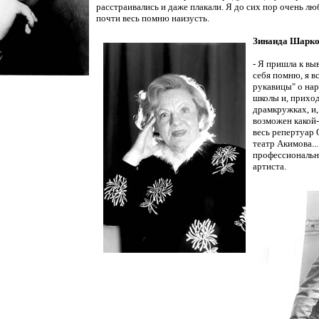
расстраивались и даже плакали. Я до сих пор очень лю
почти весь помню наизусть.
Зинаида Шарк
- Я пришла к вы
себя помню, я в
рукавицы" о нар
школы и, приход
драмкружках, и,
возможен какой-
весь репертуар 
театр Акимова..
профессиональн
артиста.