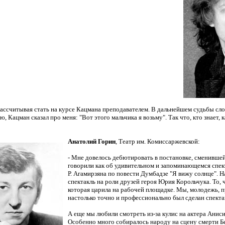
рассчитывая стать на курсе Кацмана преподавателем. В дальнейшем судьбы сло
аю, Кацман сказал про меня: "Вот этого мальчика я возьму". Так
что, кто знает,
Анатолий Горин
, Театр им. Комиссаржевской:
- Мне довелось дебютировать в постановке, сменившей
говорили как об удивительном и запоминающемся спект
Р. Агамирзяна по повести Думбадзе "Я вижу солнце". Н
спектакль на роли друзей героя Юрия Корольчука. То, 
которая царила на рабочей площадке. Мы, молодежь, пр
настолько точно и профессионально был сделан спекта
А еще мы любили смотреть из-за кулис на актера Анис
Особенно много собиралось народу на сцену смерти Б