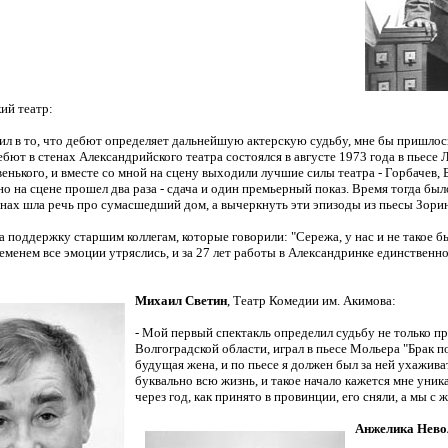
ий театр:
рил в то, что дебют определяет дальнейшую актерскую судьбу, мне бы пришлос
ебют в стенах Александрийского театра состоялся в августе 1973 года в пьес
енького, и вместе со мной на сцену выходили лучшие силы театра - Горбачев,
о на сцене прошел два раза - сдача и один премьерный показ. Время тогда было 
нах шла речь про сумасшедший дом, а вычеркнуть эти эпизоды из пьесы Зорин
за поддержку старшим коллегам, которые говорили: "Сережа, у нас и не такое
еменем все эмоции утряслись, и за 27 лет работы в Александринке единственн
Михаил Светин
, Театр Комедии им. Акимова:
- Мой первый спектакль определил судьбу не только 
Волгоградской области, играл в пьесе Мольера "Брак п
будущая жена, и по пьесе я должен был за ней ухажива
буквально всю жизнь, и
такое начало кажется мне уни
через год, как принято в провинции, его сняли, а мы с 
Анжелика Нево