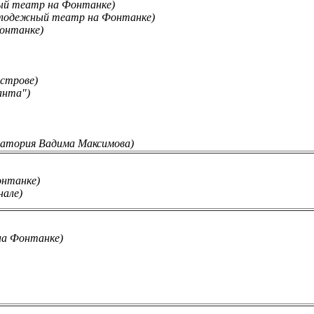
й театр на Фонтанке)
лодежный театр на Фонтанке)
онтанке)
острове)
анта")
ратория Вадима Максимова)
нтанке)
нале)
а Фонтанке)