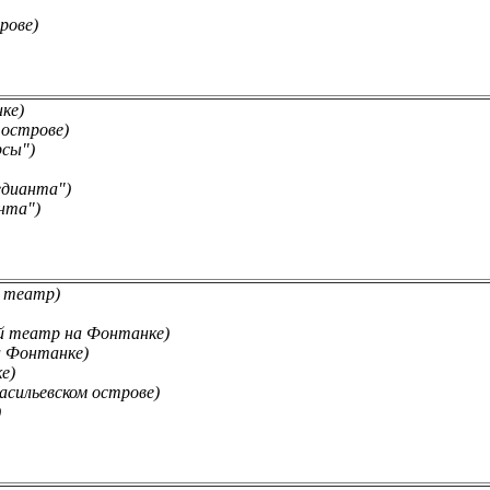
рове)
ке)
 острове)
рсы")
едианта")
нта")
й театр)
 театр на Фонтанке)
 Фонтанке)
е)
асильевском острове)
)