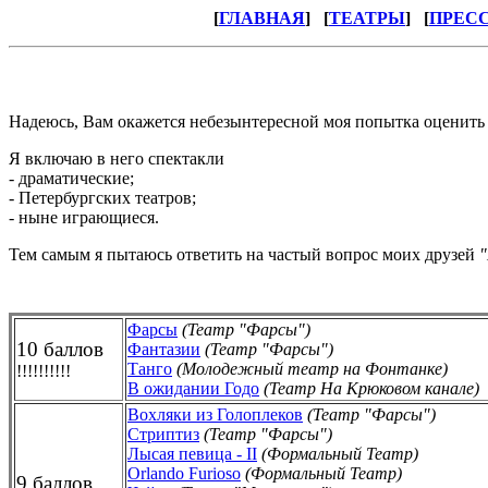
[
ГЛАВНАЯ
] [
ТЕАТРЫ
] [
ПРЕС
Надеюсь, Вам окажется небезынтересной моя попытка оценить п
Я включаю в него спектакли
- драматические;
- Петербургских театров;
- ныне играющиеся.
Тем самым я пытаюсь ответить на частый вопрос моих друзей
"
Фарсы
(Театр "Фарсы")
10 баллов
Фантазии
(Театр "Фарсы")
Танго
(Молодежный театр на Фонтанке)
!!!!!!!!!!
В ожидании Годо
(Театр На Крюковом канале)
Вохляки из Голоплеков
(Театр "Фарсы")
Стриптиз
(Театр "Фарсы")
Лысая певица - II
(Формальный Театр)
Orlando Furioso
(Формальный Театр)
9 баллов