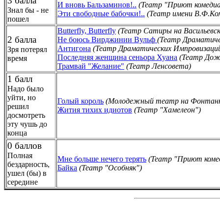
3 балла
И вновь Бальзаминов!..
(Театр "Приют комеди
Знал бы - не
Эти свободные бабочки!..
(Театр имени В.Ф.Ко
пошел
Butterfly, Butterfly
(Театр Сатиры на Васильевск
2 балла
Не боюсь Вирджинии Вульф
(Театр Драматиче
Антигона
(Театр Драматических Импровизаци
Зря потерял
Последняя женщина сеньора Хуана
(Театр Дож
время
Трамвай "Желание"
(Театр Ленсовета)
1 балл
Надо было
уйти, но
Голый король
(Молодежный театр на Фонтанк
решил
Жития тихих идиотов
(Театр "Хамелеон")
досмотреть
эту чушь до
конца
0 баллов
Полная
Мне больше нечего терять
(Театр "Приют коме
бездарность,
Байка
(Театр "Особняк")
ушел (бы) в
середине