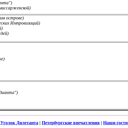
анта")
миссаржевской)
ом острове)
ских Импровизаций)
й)
дей)
е)
дианта")
Уголок Дилетанта
|
Петербургские впечатления
|
Наши гости