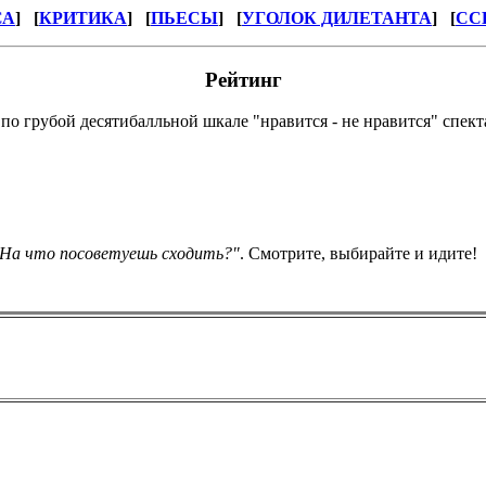
СА
] [
КРИТИКА
] [
ПЬЕСЫ
]
[
УГОЛОК ДИЛЕТАНТА
] [
СС
Рейтинг
о грубой десятибалльной шкале "нравится - не нравится" спекта
На что посоветуешь сходить?"
. Смотрите, выбирайте и идите!