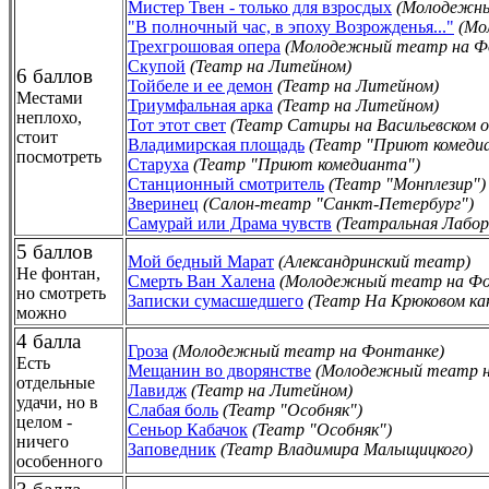
Мистер Твен - только для взросдых
(Молодежны
"В полночный час, в эпоху Возрожденья..."
(Мо
Трехгрошовая опера
(Молодежный театр на Ф
Скупой
(Театр на Литейном)
6 баллов
Тойбеле и ее демон
(Театр на Литейном)
Местами
Триумфальная арка
(Театр на Литейном)
неплохо,
Тот этот свет
(Театр Сатиры на Васильевском 
стоит
Владимирская площадь
(Театр "Приют комеди
посмотреть
Старуха
(Театр "Приют комедианта")
Станционный смотритель
(Театр "Монплезир")
Зверинец
(Салон-театр "Санкт-Петербург")
Самурай или Драма чувств
(Театральная Лабо
5 баллов
Мой бедный Марат
(Александринский театр)
Не фонтан,
Смерть Ван Халена
(Молодежный театр на Фо
но смотреть
Записки сумасшедшего
(Театр На Крюковом ка
можно
4 балла
Гроза
(Молодежный театр на Фонтанке)
Есть
Мещанин во дворянстве
(Молодежный театр н
отдельные
Лавидж
(Театр на Литейном)
удачи, но в
Слабая боль
(Театр "Особняк")
целом -
Сеньор Кабачок
(Театр "Особняк")
ничего
Заповедник
(Театр Владимира Малыщицкого)
особенного