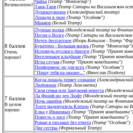
Чайка
(Театр "Монплезир")
Великолепно!
Таня-Таня
(Театр Сатиры на Васильевском ост
Душекружение
(Александринский театр)
Лошади в окне
(Театр "Особняк")
Мрамор
(Белый Театр)
Лунные волки
(Молодежный театр на Фонтан
Песня о Волге
(Театр Сатиры на Васильевском
Нечто бесплотное
(Игорь Копылов - Театр "Фа
8 баллов
Буратино - Большая жизнь
(Театр "Монплезир")
Исповедь русского брюзги
(Театр "Приют ком
Очень
Веселенькое кладбище
(Театр "Приют комедиа
хорошо!
Игра случая
(Театр "Приют комедианта")
Перформенс не для всех
(Театр "Особняк")
"Пишу тебя на океане..."
(Вячеслав Поздеев)
Когда лошадь теряет сознание
(Александрински
Любовник
(Театр Ленсовета)
Своя семья или Замужняя невеста
(Молодежный
Ла Фюнф ин дер Люфт
(Молодежный театр на
7 баллов
Ночь ошибок
(Молодежный театр на Фонтанк
В целом
Театр мадемуазель Клерон
(Театр Сатиры на В
хорошо
Елка у Ивановых
(Театр "Приют комедианта"
Повесть о лисе
(Театр "Приют комедианта")
Роман в письмах без ответа
(Театр "Особняк")
Две сестры
(Формальный Театр)